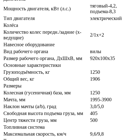
тяговый-4,2,
Мощность двигателя, кВт (л.с.)
подъема-8,3
Тип двигателя
электрический
Колёса
Количество колес передн./задние (x-
2/1x+2
ведущие)
Навесное оборудование
Вид рабочего органа
вилы
Размер рабочего органа, ДхШхВ, мм
920x100x35
Основные характеристики
Грузоподъёмность, кг
1250
Общий вес, кг
1906
Размеры
Колесная (гусеничная) база, мм
1250
Мачта, мм
1995-3900
Наклон мачты (a/b), град
3,0/5,0
Свободная высота подъема груза, мм
405
Центр тяжести груза, мм
500
Топливная система
Максимальная скорость, км/ч
9,6/9,8