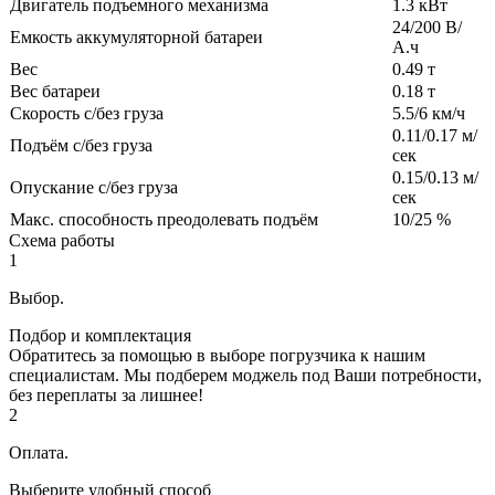
Двигатель подъемного механизма
1.3 кВт
24/200 В/
Емкость аккумуляторной батареи
А.ч
Вес
0.49 т
Вес батареи
0.18 т
Скорость с/без груза
5.5/6 км/ч
0.11/0.17 м/
Подъём с/без груза
сек
0.15/0.13 м/
Опускание с/без груза
сек
Макс. способность преодолевать подъём
10/25 %
Схема работы
1
Выбор.
Подбор и комплектация
Обратитесь за помощью в выборе погрузчика к нашим
специалистам. Мы подберем моджель под Ваши потребности,
без переплаты за лишнее!
2
Оплата.
Выберите удобный способ