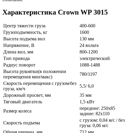
Характеристика Crown WP 3015
Центр тяжести груза
400-600
Грузоподъемность, кг
1600
Высота подъема вил
130 мм
Напряжение, В
24 вольта
Длина вил, мм
800-1200
Тип привода
электрический
Радиус поворот
1088-1488
Высота рукоятки(в положении
780/1197
перемещения мин/макс)
Скорость перемещения с грузом/без
5,5/ 6,0
груза, км/ч
Дорожный просвет, мм
35 мм
Тяговый двигатель
1,5 кВт
передние: 250х85
Размер колеса
задние: 82х110
с грузом: 0,04 м/с / без
Скорость подъема
груза: 0,06 м/с
Общая ширина, мм
712 мм